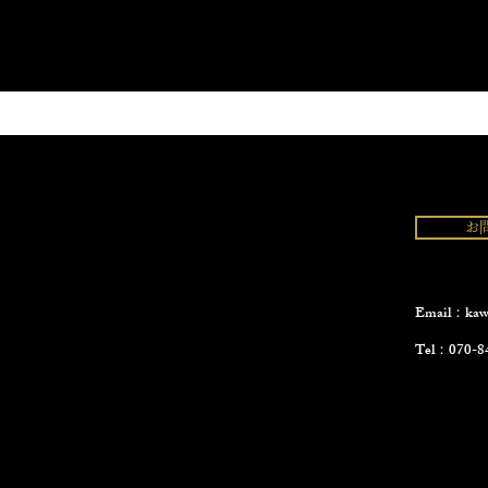
お
Email：
kaw
Tel：
070-8