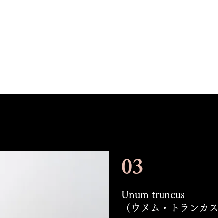
03
​Unum truncus
​（ウヌム・トランカ