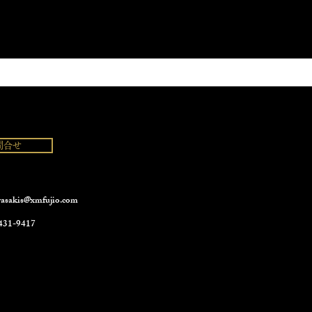
問合せ
asakis@xmfujio.com
431-9417