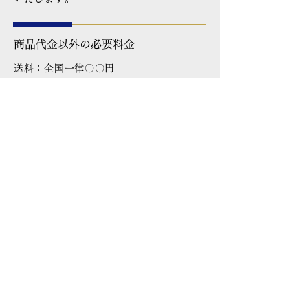
商品代金以外の必要料金
送料：全国一律〇〇円
代引き手数料：〇〇円
返品・交換・キャンセル等
返品期限：商品到着より〇日以内
返品時の送料：商品に欠陥がある場合は
当店負担、お客様都合の場合はお客様負
担となります。
資格・免許
・古物商許可証 〇〇〇委員会【許可番